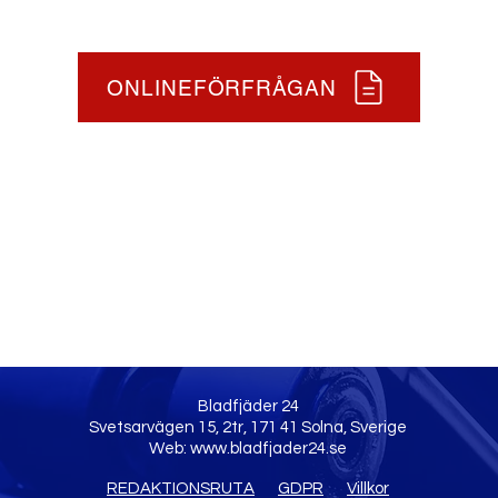
ONLINEFÖRFRÅGAN
Bladfjäder 24
Svetsarvägen 15, 2tr, 171 41 Solna, Sverige
Web:
www.bladfjader24.se
REDAKTIONSRUTA
GDPR
Villkor