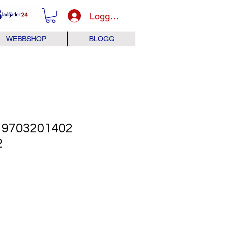
Logga in
WEBBSHOP
BLOGG
9703201402
2
Pris