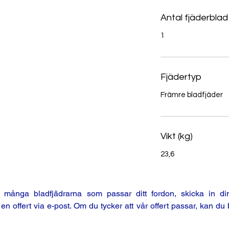
Antal fjäderblad
1
Fjädertyp
Främre bladfjäder
Vikt (kg)
23,6
ånga bladfjädrarna som passar ditt fordon, skicka in din
ffert via e-post. Om du tycker att vår offert passar, kan du 