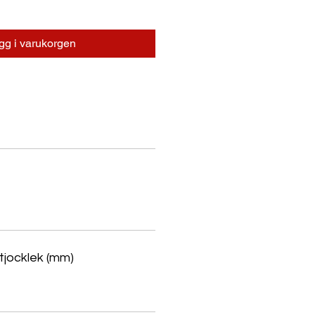
gg i varukorgen
tjocklek (mm)