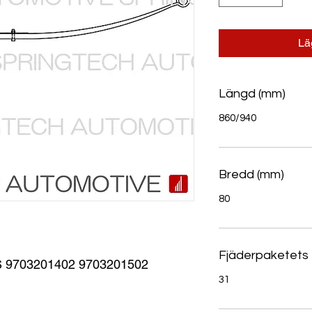
Lä
Längd (mm)
860/940
Bredd (mm)
80
Fjäderpaketets 
9703201402 9703201502
31