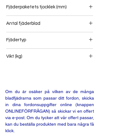
80
Fjäderpaketets tjocklek (mm)
147
Antal fjäderblad
8+1+1
Fjädertyp
Främre bladfjäder
Vikt (kg)
105
Om du är osäker på vilken av de många
bladfjädrarna som passar ditt fordon, skicka
in dina fordonsuppgifter online (knappen
ONLINEFÖRFRÅGAN) så skickar vi en offert
via e-post. Om du tycker att vår offert passar,
kan du beställa produkten med bara några få
klick.