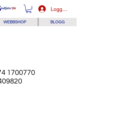
Logga in
WEBBSHOP
BLOGG
74 1700770
409820
Pris