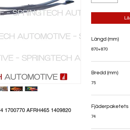
Lä
Längd (mm)
870+870
Bredd (mm)
75
Fjäderpaketets 
4 1700770 AFRH465 1409820
74