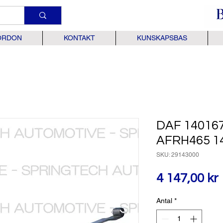
ORDON
KONTAKT
KUNSKAPSBAS
DAF 14016
AFRH465 1
SKU: 29143000
4 147,00 kr
Antal
*