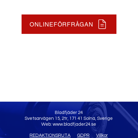
ONLINEFÖRFRÅGAN
Bladfjäder 24
Svetsarvägen 15, 2tr, 171 41 Solna, Sverige
Web:
www.bladfjader24.se
REDAKTIONSRUTA
GDPR
Villkor