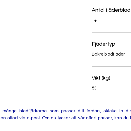
Antal fjäderblad
1+1
Fjädertyp
Bakre bladfjäder
Vikt (kg)
53
ånga bladfjädrarna som passar ditt fordon, skicka in din
ffert via e-post. Om du tycker att vår offert passar, kan du 