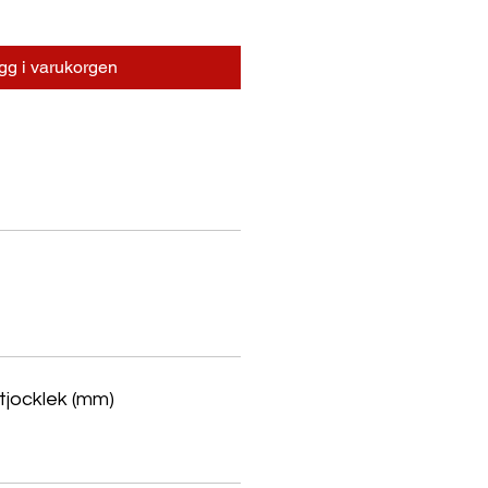
gg i varukorgen
tjocklek (mm)