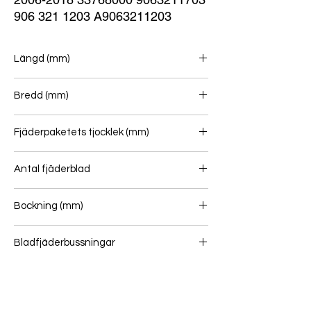
906 321 1203 A9063211203
Längd (mm)
670/670
Bredd (mm)
75
Fjäderpaketets tjocklek (mm)
30
Antal fjäderblad
1
Bockning (mm)
Bladfjäderbussningar
-