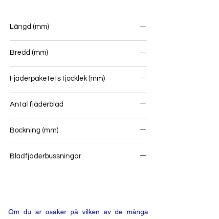
Längd (mm)
715/715
Bredd (mm)
70
Fjäderpaketets tjocklek (mm)
35
Antal fjäderblad
2
Bockning (mm)
99
Bladfjäderbussningar
16.1/64 - 16.5/40
Om du är osäker på vilken av de många